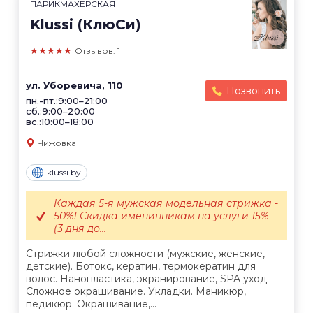
ПАРИКМАХЕРСКАЯ
Klussi (КлюСи)
★★★★★
Отзывов: 1
ул. Уборевича, 110
Позвонить
пн.-пт.:9:00–21:00
сб.:9:00–20:00
вс.:10:00–18:00
Чижовка
klussi.by
Каждая 5-я мужская модельная стрижка -
50%! Скидка именинникам на услуги 15%
(3 дня до...
Стрижки любой сложности (мужские, женские,
детские). Ботокс, кератин, термокератин для
волос. Нанопластика, экранирование, SPA уход.
Сложное окрашивание. Укладки. Маникюр,
педикюр. Окрашивание,...