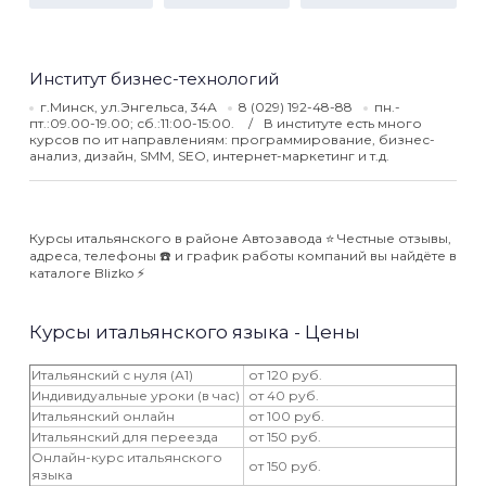
Институт бизнес-технологий
г.Минск, ул.Энгельса, 34А
8 (029) 192-48-88
пн.-
пт.:09.00-19.00; сб.:11:00-15:00.
В институте есть много
курсов по ит направлениям: программирование, бизнес-
анализ, дизайн, SMM, SEO, интернет-маркетинг и т.д.
Курсы итальянского в районе Автозавода ⭐️ Честные отзывы,
адреса, телефоны ☎️ и график работы компаний вы найдёте в
каталоге Blizko ⚡️
Курсы итальянского языка - Цены
Итальянский с нуля (А1)
от 120 руб.
Индивидуальные уроки (в час)
от 40 руб.
Итальянский онлайн
от 100 руб.
Итальянский для переезда
от 150 руб.
Онлайн-курс итальянского
от 150 руб.
языка