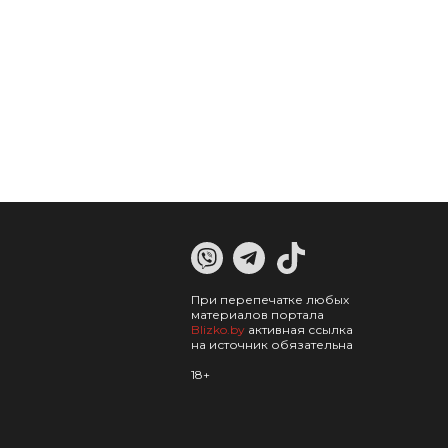
При перепечатке любых
материалов портала
Blizko.by
активная ссылка
на источник обязательна
18+