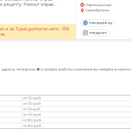
 рецепту. Ремонт оправ....
Партизанская
Серебрянка
halvaoptik.by
я и за 3 дня до/после него. -15%
Instagram
в...
 адреса, телефоны ☎️ и график работы компаний вы найдёте в каталоге
от 20 руб.
от 20 руб.
от 25 руб.
от 20 руб.
от 80 руб.
от 80 руб.