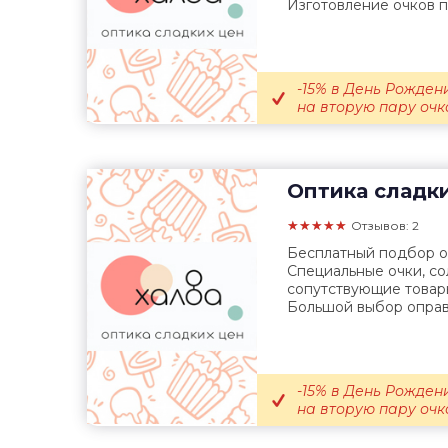
Изготовление очков по
-15% в День Рождени
на вторую пару очко
Оптика сладк
★★★★★
Отзывов: 2
Бесплатный подбор оч
Специальные очки, с
сопутствующие товары
Большой выбор оправ.
-15% в День Рождени
на вторую пару очко