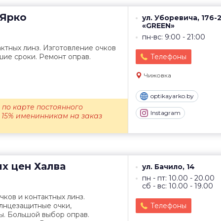
Ярко
ул. Уборевича, 176-
«GREEN»
пн-вс: 9:00 - 21:00
ктных линз. Изготовление очков
шие сроки. Ремонт оправ.
Телефоны
Чижовка
optikayarko.by
% по карте постоянного
Instagram
 15% именинникам на заказ
их цен
Халва
ул. Бачило, 14
пн - пт: 10.00 - 20.00
сб - вс: 10.00 - 19.00
ков и контактных линз.
олнцезащитные очки,
Телефоны
ы. Большой выбор оправ.