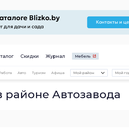
талог
Скидки
Журнал
Мебель
Работа
Авто
Туризм
Афиша
Мой район
Мой го
в районе Автозавода