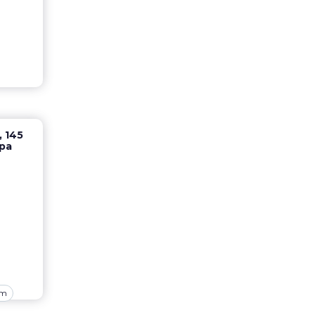
 145
ра
om