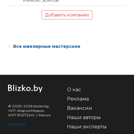
Ремонт зонтов
Добавить компанию
Все ювелирные мастерские
О нас
Реклама
© 2009-2026 blizko.by,
Вакансии
ЧУП «БарокМедиа»,
УНП 391272241, г.Минск
Наши авторы
Контакты
Наши эксперты