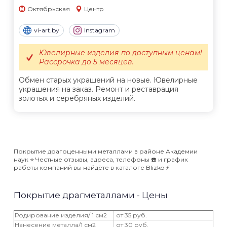
Октябрьская
Центр
vi-art.by
Instagram
Ювелирные изделия по доступным ценам!
Рассрочка до 5 месяцев.
Обмен старых украшений на новые. Ювелирные
украшения на заказ. Ремонт и реставрация
золотых и серебряных изделий.
Покрытие драгоценными металлами в районе Академии
наук ⭐️ Честные отзывы, адреса, телефоны ☎️ и график
работы компаний вы найдёте в каталоге Blizko ⚡️
Покрытие драгметаллами - Цены
Родирование изделия/ 1 см2
от 35 руб.
Нанесение металла/1 см2
от 30 руб.