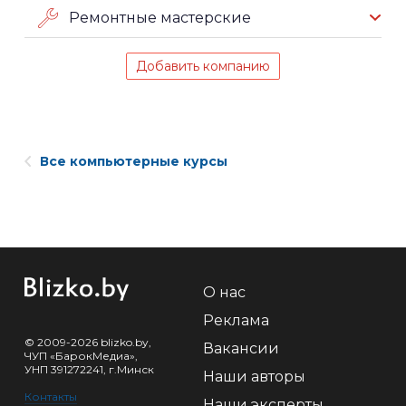
Ремонтные мастерские
Добавить компанию
Все компьютерные курсы
О нас
Реклама
© 2009-2026 blizko.by,
Вакансии
ЧУП «БарокМедиа»,
УНП 391272241, г.Минск
Наши авторы
Контакты
Наши эксперты