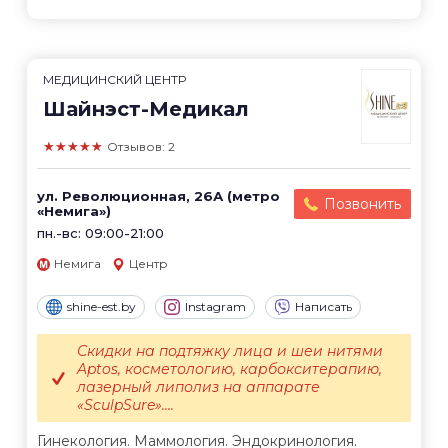
МЕДИЦИНСКИЙ ЦЕНТР
Шайнэст-Медикал
★★★★★
Отзывов: 2
ул. Революционная, 26А (метро
Позвонить
«Немига»)
пн.-вс: 09:00-21:00
Немига
Центр
shine-est.by
Instagram
Написать
Скидки на подтяжку лица и шеи нитями
Aptos, косметологию, карбокситерапию,
лазерный липолиз на аппарате
«SculpSure»....
Гинекология. Маммология. Эндокринология.