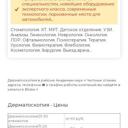
специальностям, новейшее оборудование
экспертного класса, современные
технологии, парковочные места для
автомобилей...
Стоматология. КТ. МРТ. Детское отделение. УЗИ.
Анализы. Гинекология. Неврология. Онкология.
ЛОР. Офтальмология. Психотерапия. Терапия.
Урология. Физиотерапия. Флебология.
Косметология. Хирургия. Выезд врача...
Дерматоскопия в районе Академии наук ⭐️ Честные отзывы,
адреса, телефоны ☎️ и график работы компаний вы найдёте в
каталоге Blizko ⚡️
Дерматоскопия - Цены
Дерматоскопия/21-30
от 40 руб.
элементов
Дерматоскопия/11-20