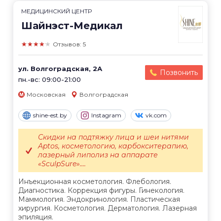
МЕДИЦИНСКИЙ ЦЕНТР
Шайнэст-Медикал
★★★★★
Отзывов: 5
ул. Волгоградская, 2А
Позвонить
пн.-вс: 09:00-21:00
Московская
Волгоградская
shine-est.by
Instagram
vk.com
Скидки на подтяжку лица и шеи нитями
Aptos, косметологию, карбокситерапию,
лазерный липолиз на аппарате
«SculpSure»....
Инъекционная косметология. Флебология.
Диагностика. Коррекция фигуры. Гинекология.
Маммология. Эндокринология. Пластическая
хирургия. Косметология. Дерматология. Лазерная
эпиляция.