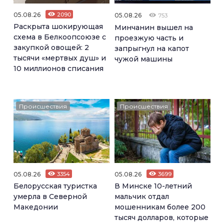
05.08.26
2090
05.08.26
753
Раскрыта шокирующая
Минчанин вышел на
схема в Белкоопсоюзе с
проезжую часть и
закупкой овощей: 2
запрыгнул на капот
тысячи «мертвых душ» и
чужой машины
10 миллионов списания
Происшествия
Происшествия
05.08.26
3354
05.08.26
3699
Белорусская туристка
В Минске 10-летний
умерла в Северной
мальчик отдал
Македонии
мошенникам более 200
тысяч долларов, которые