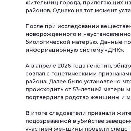
жительниц города, прилегающих на
районов. Однако на тот момент уст
После при исследовании веществен
новорожденного и неустановленной
биологической матерью. Данные п
информационную систему «ДНК».
А в апреле 2026 года генотип, обн
совпал с генетическими признакам
района. Далее было установлено, ч
происходить от 53-летней матери м
подтвердила родство женщины и м
В итоге следователи признали жит
подозреваемой в убийстве заведомо м
участием женщины провели следств