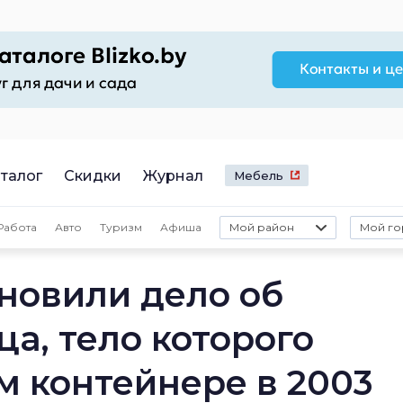
талог
Скидки
Журнал
Мебель
Работа
Авто
Туризм
Афиша
Мой район
Мой го
новили дело об
а, тело которого
м контейнере в 2003