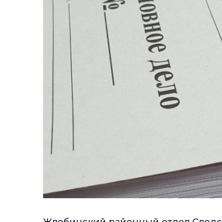
Жлобинский районный отдел Следст