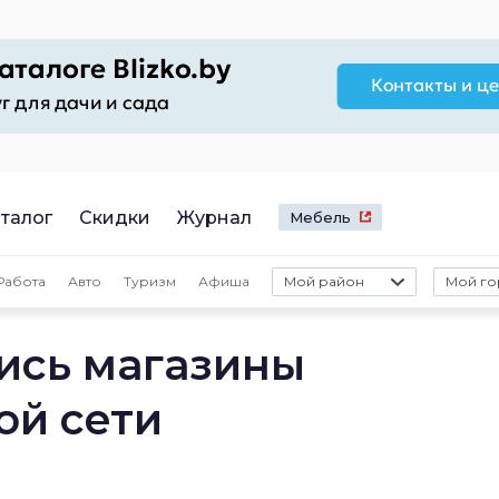
талог
Скидки
Журнал
Мебель
Работа
Авто
Туризм
Афиша
Мой район
Мой го
ись магазины
ой сети