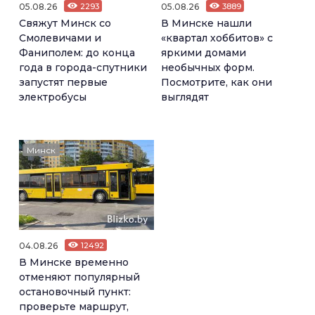
05.08.26
2293
05.08.26
3889
Свяжут Минск со
В Минске нашли
Смолевичами и
«квартал хоббитов» с
Фаниполем: до конца
яркими домами
года в города-спутники
необычных форм.
запустят первые
Посмотрите, как они
электробусы
выглядят
Минск
04.08.26
12492
В Минске временно
отменяют популярный
остановочный пункт:
проверьте маршрут,