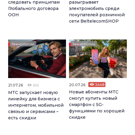
следовать принципам
разыгрывает
Глобального договора
электромобиль среди
ООН
покупателей розничной
сети BeltelecomSHOP
Технологии
Технологии
20.07.26
2448
21.07.26
653
Новые абоненты МТС
МТС запускает новую
смогут купить новый
линейку для бизнеса с
смартфон с 5G-
интернетом, мобильной
функциями по хорошей
связью и сервисами –
скидке
есть скидки