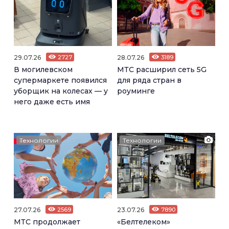
29.07.26
2727
28.07.26
3189
В могилевском
МТС расширил сеть 5G
супермаркете появился
для ряда стран в
уборщик на колесах — у
роуминге
него даже есть имя
Технологии
Технологии
27.07.26
2569
23.07.26
7890
МТС продолжает
«Белтелеком»