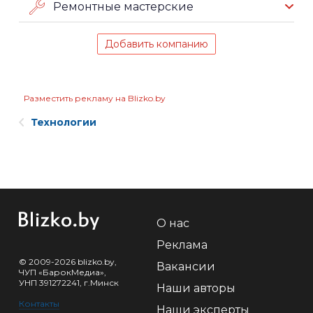
Ремонтные мастерские
Добавить компанию
Разместить рекламу на Blizko.by
Технологии
О нас
Реклама
© 2009-2026 blizko.by,
Вакансии
ЧУП «БарокМедиа»,
УНП 391272241, г.Минск
Наши авторы
Контакты
Наши эксперты