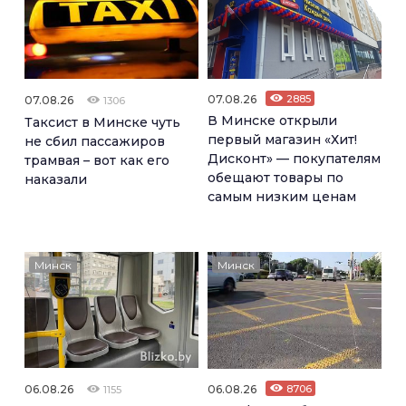
07.08.26
2885
07.08.26
1306
В Минске открыли
Таксист в Минске чуть
первый магазин «Хит!
не сбил пассажиров
Дисконт» — покупателям
трамвая – вот как его
обещают товары по
наказали
самым низким ценам
Минск
Минск
06.08.26
06.08.26
8706
1155