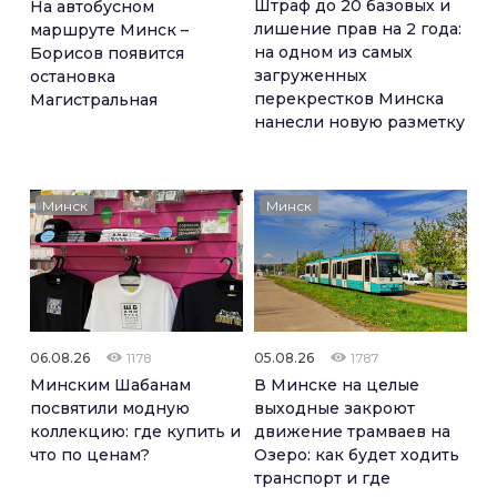
Штраф до 20 базовых и
На автобусном
лишение прав на 2 года:
маршруте Минск –
на одном из самых
Борисов появится
загруженных
остановка
перекрестков Минска
Магистральная
нанесли новую разметку
Минск
Минск
06.08.26
05.08.26
1178
1787
Минским Шабанам
В Минске на целые
посвятили модную
выходные закроют
коллекцию: где купить и
движение трамваев на
что по ценам?
Озеро: как будет ходить
транспорт и где