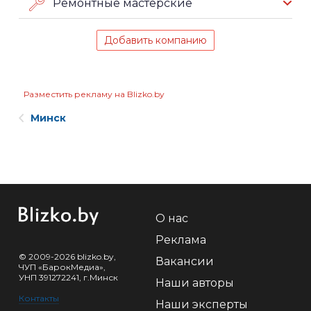
Ремонтные мастерские
Добавить компанию
Разместить рекламу на Blizko.by
Минск
О нас
Реклама
© 2009-2026 blizko.by,
Вакансии
ЧУП «БарокМедиа»,
УНП 391272241, г.Минск
Наши авторы
Контакты
Наши эксперты