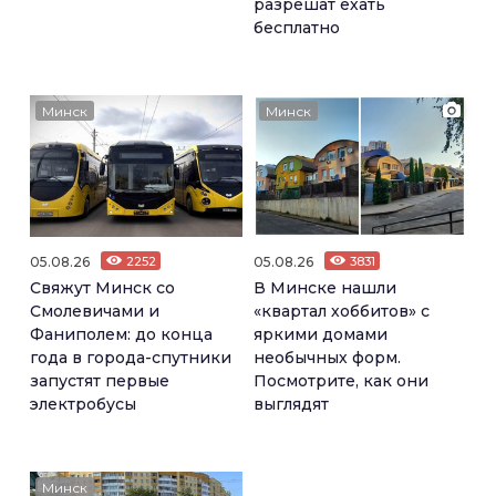
разрешат ехать
бесплатно
Минск
Минск
05.08.26
2252
05.08.26
3831
Свяжут Минск со
В Минске нашли
Смолевичами и
«квартал хоббитов» с
Фаниполем: до конца
яркими домами
года в города-спутники
необычных форм.
запустят первые
Посмотрите, как они
электробусы
выглядят
Минск