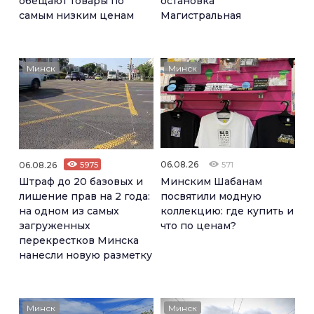
обещают товары по
остановка
самым низким ценам
Магистральная
Минск
Минск
06.08.26
06.08.26
5975
571
Штраф до 20 базовых и
Минским Шабанам
лишение прав на 2 года:
посвятили модную
на одном из самых
коллекцию: где купить и
загруженных
что по ценам?
перекрестков Минска
нанесли новую разметку
Минск
Минск