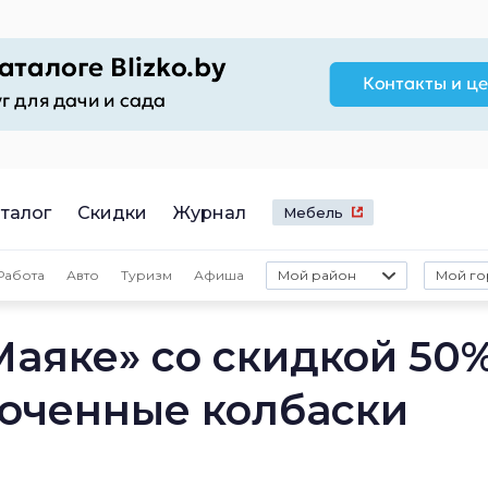
талог
Скидки
Журнал
Мебель
Работа
Авто
Туризм
Афиша
Мой район
Мой го
Маяке» со скидкой 50
оченные колбаски