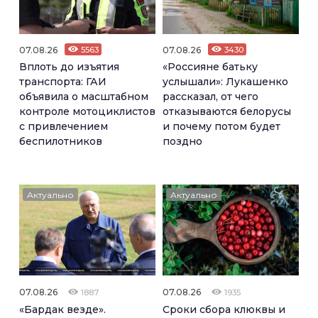
07.08.26
5563
07.08.26
3430
Вплоть до изъятия
«Россияне батьку
транспорта: ГАИ
услышали»: Лукашенко
объявила о масштабном
рассказал, от чего
контроле мотоциклистов
отказываются белорусы
с привлечением
и почему потом будет
беспилотников
поздно
Актуально
Актуально
07.08.26
07.08.26
1887
1935
«Бардак везде».
Сроки сбора клюквы и