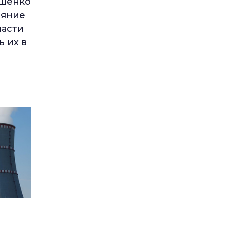
ашенко
ояние
ласти
ь их в