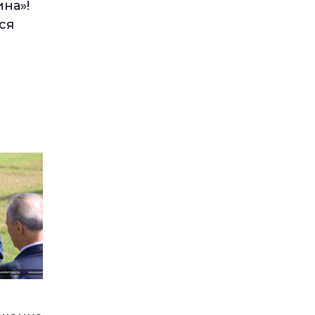
ина»!
ся