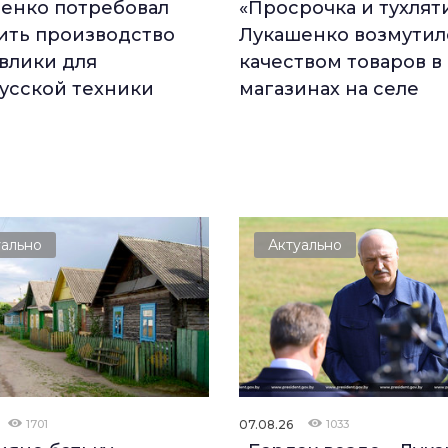
енко потребовал
«Просрочка и тухлят
ить производство
Лукашенко возмутил
влики для
качеством товаров в
усской техники
магазинах на селе
уально
Актуально
1701
07.08.26
1033