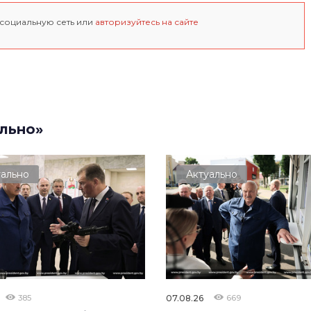
 социальную сеть или
авторизуйтесь на сайте
льно»
уально
Актуально
385
07.08.26
669