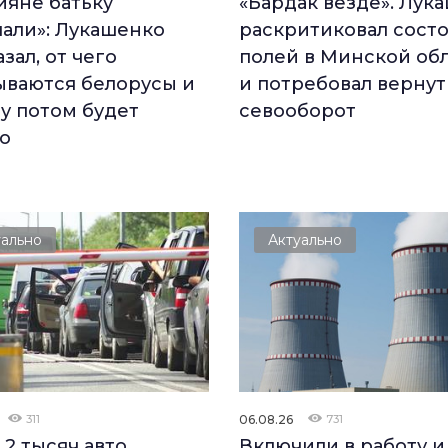
ияне батьку
«Бардак везде». Лук
али»: Лукашенко
раскритиковал сост
зал, от чего
полей в Минской об
ываются белорусы и
и потребовал вернут
у потом будет
севооборот
о
уально
Актуально
311
06.08.26
731
 2 тысяч авто
Включили в работу и