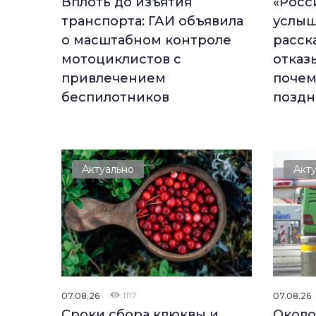
Вплоть до изъятия
«Росс
транспорта: ГАИ объявила
услыш
о масштабном контроле
расска
мотоциклистов с
отказ
привлечением
почем
беспилотников
поздн
Актуально
Акт
07.08.26
1117
07.08.26
Сроки сбора клюквы и
Около