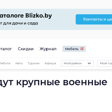
талог
Скидки
Журнал
Мебель
Работа
Авто
Туризм
Афиша
Мой район
Мой го
дут крупные военные