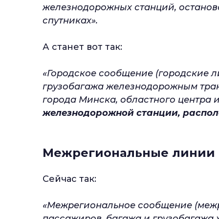
железнодорожных станций, останово
спутниках».
А станет вот так:
«Городское сообщение (городские л
грузобагажа железнодорожным тран
города Минска, областного центра и
железнодорожной станции, распол
Межрегиональные линии
Сейчас так:
«Межрегиональное сообщение (межр
пассажиров, багажа и грузобагажа