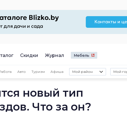
талог
Скидки
Журнал
Мебель
Работа
Авто
Туризм
Афиша
Мой район
Мой го
ится новый тип
дов. Что за он?