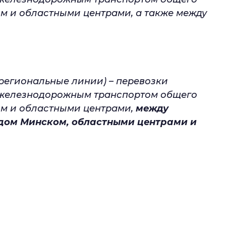
м и областными центрами, а также между
егиональные линии) – перевозки
 железнодорожным транспортом общего
м и областными центрами,
между
дом Минском, областными центрами и