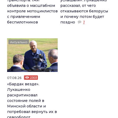
транспорта: ГАИ
услышали»: Лукашенко
объявила о масштабном
рассказал, от чего
контроле мотоциклистов
отказываются белорусы
с привлечением
и почему потом будет
беспилотников
поздно
1
Актуально
07.08.26
2303
«Бардак везде».
Лукашенко
раскритиковал
состояние полей в
Минской области и
потребовал вернуть их в
севооборот