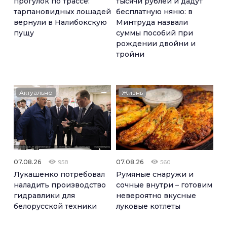
прогулок по трассе:
тысячи рублей и дадут
тарпановидных лошадей
бесплатную няню: в
вернули в Налибокскую
Минтруда назвали
пущу
суммы пособий при
рождении двойни и
тройни
Актуально
Жизнь
07.08.26
07.08.26
958
560
Лукашенко потребовал
Румяные снаружи и
наладить производство
сочные внутри – готовим
гидравлики для
невероятно вкусные
белорусской техники
луковые котлеты