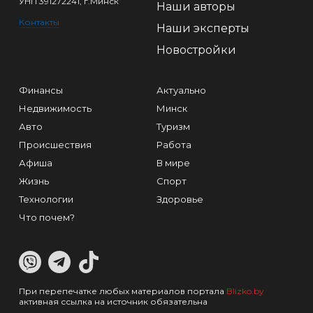
УНП 391272241, г.Минск
Наши авторы
Контакты
Наши эксперты
Новостройки
Финансы
Актуально
Недвижимость
Минск
Авто
Туризм
Происшествия
Работа
Афиша
В мире
Жизнь
Спорт
Технологии
Здоровье
Что почем?
При перепечатке любых материалов портала
Blizko.by
активная ссылка на источник обязательна