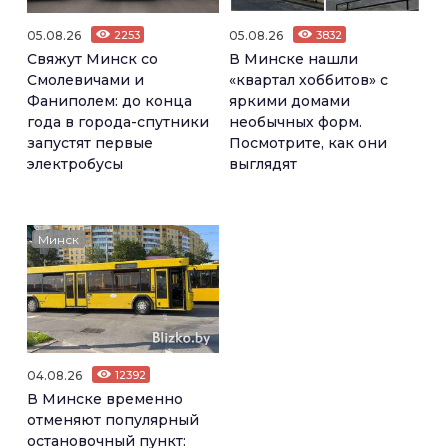
05.08.26
2253
05.08.26
3832
Свяжут Минск со
В Минске нашли
Смолевичами и
«квартал хоббитов» с
Фаниполем: до конца
яркими домами
года в города-спутники
необычных форм.
запустят первые
Посмотрите, как они
электробусы
выглядят
Минск
04.08.26
12392
В Минске временно
отменяют популярный
остановочный пункт: