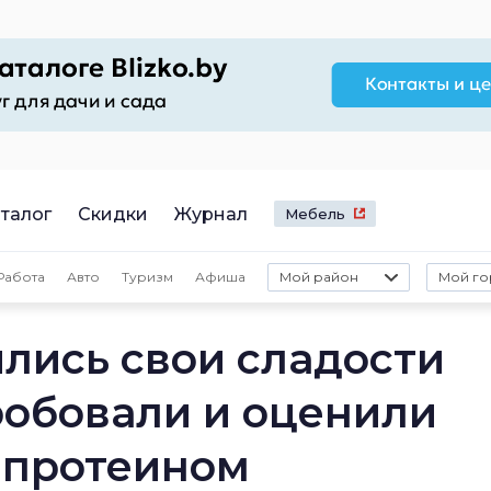
талог
Скидки
Журнал
Мебель
Работа
Авто
Туризм
Афиша
Мой район
Мой го
лись свои сладости
робовали и оценили
 протеином