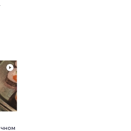
т
ичном