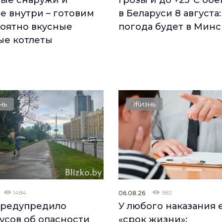
ые снаружи и
Грозы и до +25°С об
е внутри – готовим
в Беларуси 8 августа:
оятно вкусные
погода будет в Минс
ые котлеты
нь
Жизнь
1484
06.08.26
982
редупредило
У любого наказания 
усов об опасности
«срок жизни»: