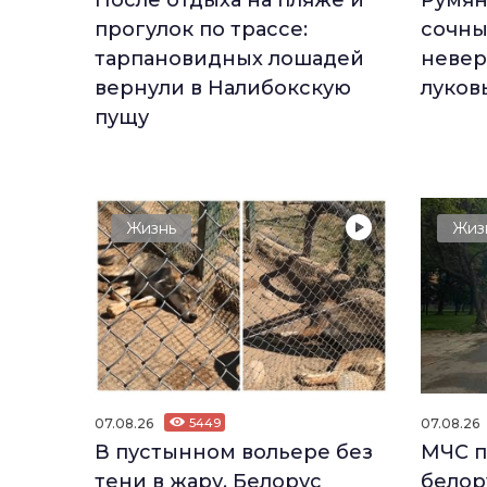
После отдыха на пляже и
Румян
прогулок по трассе:
сочны
тарпановидных лошадей
невер
вернули в Налибокскую
луков
пущу
Жизнь
Жиз
07.08.26
5449
07.08.26
В пустынном вольере без
МЧС п
тени в жару. Белорус
белор