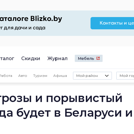
талог
Скидки
Журнал
Мебель
Работа
Авто
Туризм
Афиша
Мой район
Мой го
грозы и порывистый
да будет в Беларуси и