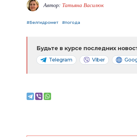
Автор:
Татьяна Василюк
#Белгидромет
#погода
Будьте в курсе последних новост
Telegram
Viber
Goog