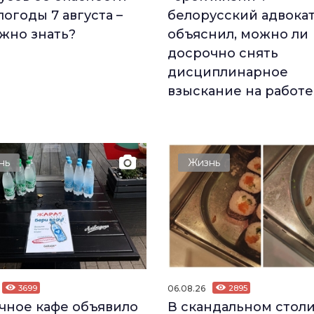
погоды 7 августа –
белорусский адвока
ажно знать?
объяснил, можно ли
досрочно снять
дисциплинарное
взыскание на работе
нь
Жизнь
3699
06.08.26
2895
чное кафе объявило
В скандальном стол