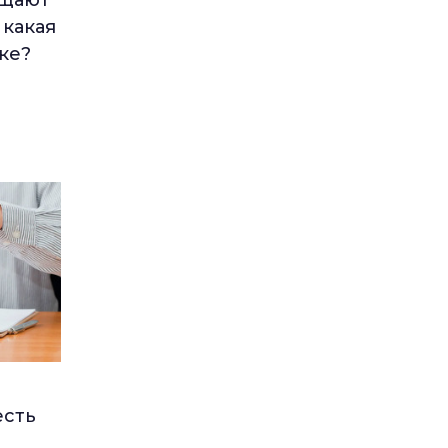
ещают
 какая
ке?
есть