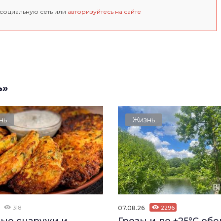
 социальную сеть или
авторизуйтесь на сайте
ь»
нь
Жизнь
318
07.08.26
2296