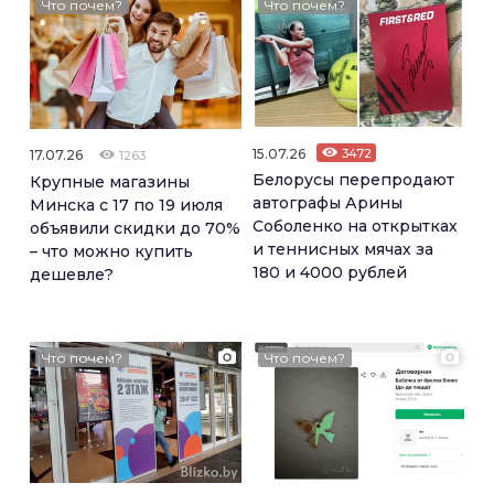
Что почем?
Что почем?
15.07.26
3472
17.07.26
1263
Белорусы перепродают
Крупные магазины
автографы Арины
Минска с 17 по 19 июля
Соболенко на открытках
объявили скидки до 70%
и теннисных мячах за
– что можно купить
180 и 4000 рублей
дешевле?
Что почем?
Что почем?