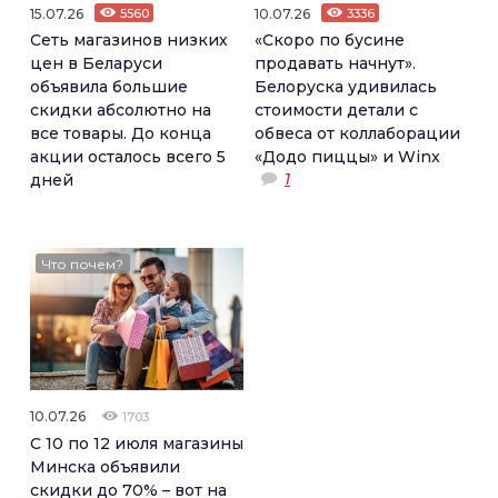
15.07.26
5560
10.07.26
3336
Сеть магазинов низких
«Скоро по бусине
цен в Беларуси
продавать начнут».
объявила большие
Белоруска удивилась
скидки абсолютно на
стоимости детали с
все товары. До конца
обвеса от коллаборации
акции осталось всего 5
«Додо пиццы» и Winx
1
дней
Что почем?
10.07.26
1703
С 10 по 12 июля магазины
Минска объявили
скидки до 70% – вот на