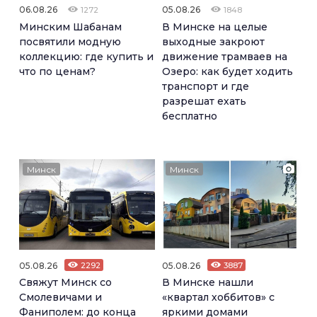
06.08.26
05.08.26
1272
1848
Минским Шабанам
В Минске на целые
посвятили модную
выходные закроют
коллекцию: где купить и
движение трамваев на
что по ценам?
Озеро: как будет ходить
транспорт и где
разрешат ехать
бесплатно
Минск
Минск
05.08.26
2292
05.08.26
3887
Свяжут Минск со
В Минске нашли
Смолевичами и
«квартал хоббитов» с
Фаниполем: до конца
яркими домами