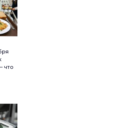
бря
к
– что