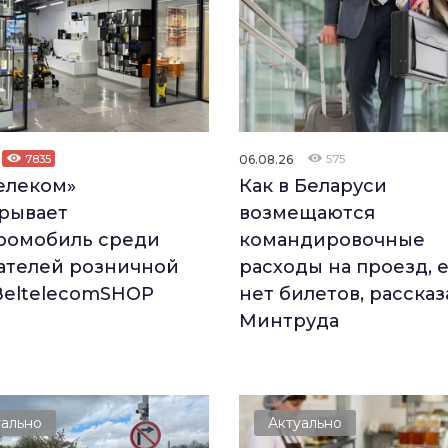
7835
06.08.26
575
елеком»
Как в Беларуси
рывает
возмещаются
ромобиль среди
командировочные
ателей розничной
расходы на проезд, 
BeltelecomSHOP
нет билетов, рассказ
Минтруда
уально
Актуально