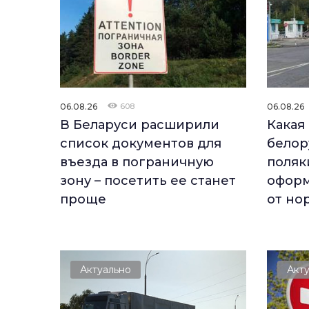
06.08.26
608
06.08.26
В Беларуси расширили
Какая
список документов для
белор
въезда в пограничную
поляк
зону – посетить ее станет
оформ
проще
от но
Актуально
Акт