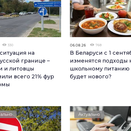
330
06.08.26
768
 ситуация на
В Беларуси с 1 сентя
усской границе –
изменятся подходы 
и и литовцы
школьному питанию 
или всего 21% фур
будет нового?
рмы
уально
Актуально