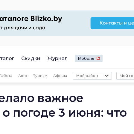
талог
Скидки
Журнал
Мебель
Работа
Авто
Туризм
Афиша
Мой район
Мой го
елало важное
 погоде 3 июня: что