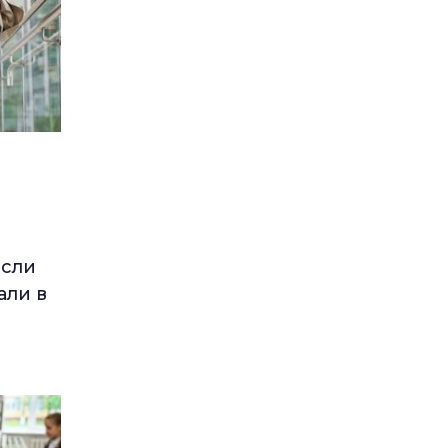
если
али в