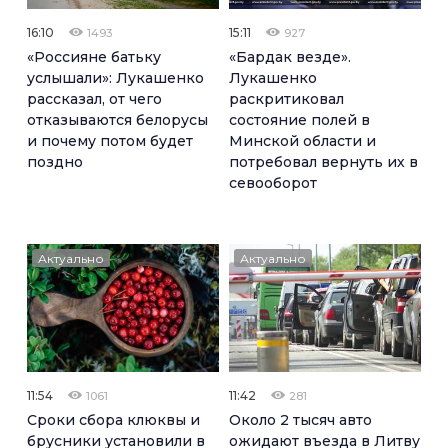
16:10
15:11
1493
927
«Россияне батьку
«Бардак везде».
услышали»: Лукашенко
Лукашенко
рассказал, от чего
раскритиковал
отказываются белорусы
состояние полей в
и почему потом будет
Минской области и
поздно
потребовал вернуть их в
севооборот
Актуально
Актуально
11:54
11:42
1061
281
Сроки сбора клюквы и
Около 2 тысяч авто
брусники установили в
ожидают въезда в Литву