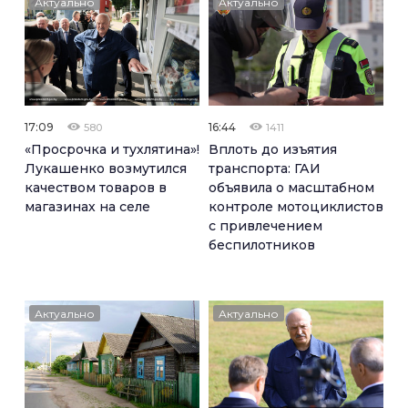
Актуально
Актуально
17:09
16:44
580
1411
«Просрочка и тухлятина»!
Вплоть до изъятия
Лукашенко возмутился
транспорта: ГАИ
качеством товаров в
объявила о масштабном
магазинах на селе
контроле мотоциклистов
с привлечением
беспилотников
Актуально
Актуально