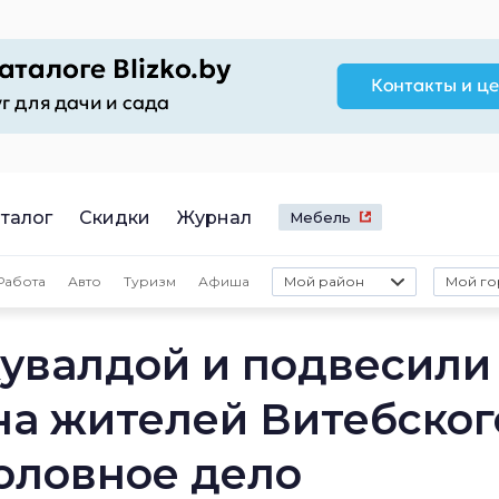
талог
Скидки
Журнал
Мебель
Работа
Авто
Туризм
Афиша
Мой район
Мой го
кувалдой и подвесили
 на жителей Витебског
головное дело