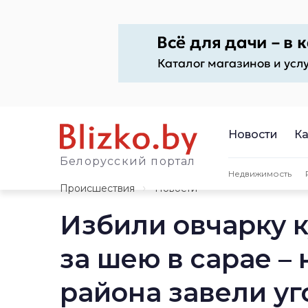
Новости
Ка
Белорусский портал
Недвижимость
Происшествия
Новости
Избили овчарку 
за шею в сарае –
района завели у