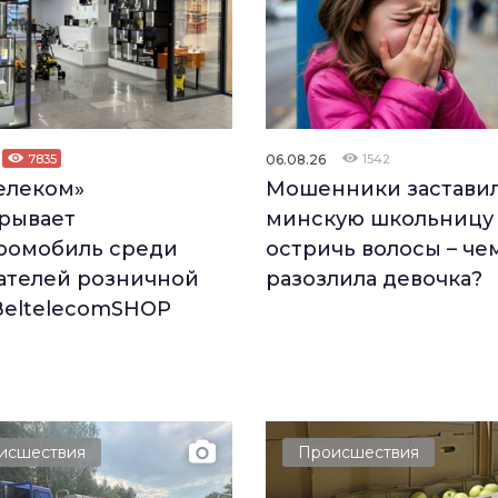
7835
06.08.26
1542
елеком»
Мошенники застави
рывает
минскую школьницу
ромобиль среди
остричь волосы – че
ателей розничной
разозлила девочка?
BeltelecomSHOP
исшествия
Происшествия