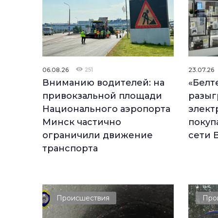
06.08.26
251
23.07.26
Вниманию водителей: на
«Белт
привокзальной площади
разыг
Национального аэропорта
элект
Минск частично
покуп
ограничили движение
сети 
транспорта
Происшествия
Про