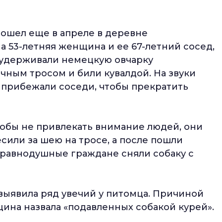
зошел еще в апреле в деревне
 53-летняя женщина и ее 67-летний сосед,
и удерживали немецкую овчарку
ным тросом и били кувалдой. На звуки
 прибежали соседи, чтобы прекратить
тобы не привлекать внимание людей, они
есили за шею на тросе, а после пошли
еравнодушные граждане сняли собаку с
выявила ряд увечий у питомца. Причиной
ина назвала «подавленных собакой курей».