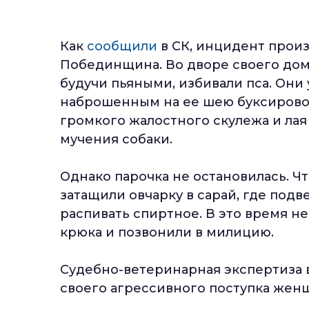
Как
сообщили
в СК, инцидент прои
Побединщина. Во дворе своего дома
будучи пьяными, избивали пса. Он
наброшенным на ее шею буксировоч
громкого жалостного скулежа и лая
мучения собаки.
Однако парочка не остановилась. Ч
затащили овчарку в сарай, где подв
распивать спиртное. В это время н
крюка и позвонили в милицию.
Судебно-ветеринарная экспертиза 
своего агрессивного поступка женщ