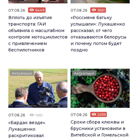
07.08.26
6449
07.08.26
3661
Вплоть до изъятия
«Россияне батьку
транспорта: ГАИ
услышали»: Лукашенко
объявила о масштабном
рассказал, от чего
контроле мотоциклистов
отказываются белорусы
с привлечением
и почему потом будет
беспилотников
поздно
Актуально
Актуально
07.08.26
2039
07.08.26
1985
Сроки сбора клюквы и
«Бардак везде».
брусники установили в
Лукашенко
Витебской и Гомельской
раскритиковал