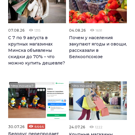
07.08.26
04.08.26
1315
1691
С 7 по 9 августа в
Почем у населения
крупных магазинах
закупают ягоды и овощи,
Минска объявлены
рассказали в
скидки до 70% – что
Белкоопсоюзе
можно купить дешевле?
Что почем?
Что почем?
30.07.26
4444
24.07.26
1222
Белорус перепродает
Крупные магазины