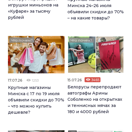
игрушки миньонов на
Минска 24–26 июля
«Куфаре» за тысячу
объявили скидки до 70%
рублей
– на какие товары?
Что почем?
Что почем?
15.07.26
3465
17.07.26
1253
Белорусы перепродают
Крупные магазины
автографы Арины
Минска с 17 по 19 июля
Соболенко на открытках
объявили скидки до 70%
и теннисных мячах за
– что можно купить
180 и 4000 рублей
дешевле?