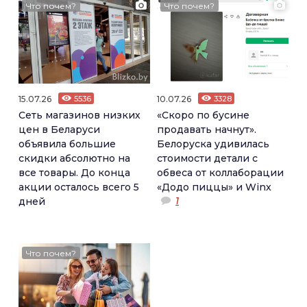
Что почем?
Что почем?
15.07.26
5536
10.07.26
3328
Сеть магазинов низких
«Скоро по бусине
цен в Беларуси
продавать начнут».
объявила большие
Белоруска удивилась
скидки абсолютно на
стоимости детали с
все товары. До конца
обвеса от коллаборации
акции осталось всего 5
«Додо пиццы» и Winx
1
дней
Что почем?