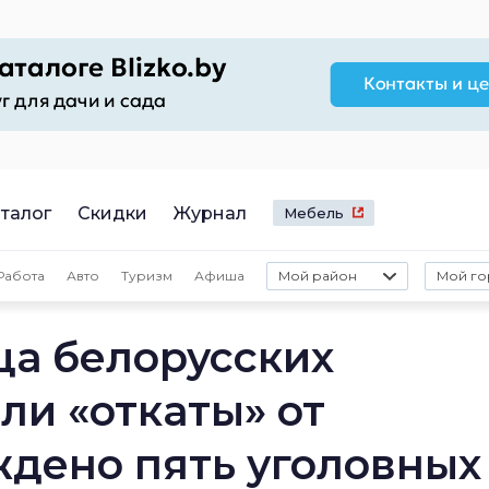
талог
Скидки
Журнал
Мебель
Работа
Авто
Туризм
Афиша
Мой район
Мой го
а белорусских
ли «откаты» от
ждено пять уголовных