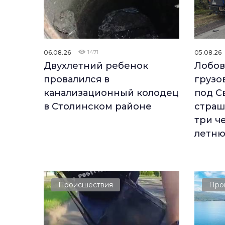
06.08.26
1471
05.08.26
Двухлетний ребенок
Лобов
провалился в
грузо
канализационный колодец
под С
в Столинском районе
страш
три че
летню
Происшествия
Про