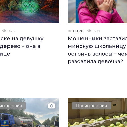
1476
06.08.26
1608
ске на девушку
Мошенники застави
дерево – она в
минскую школьницу
ице
остричь волосы – че
разозлила девочка?
исшествия
Происшествия