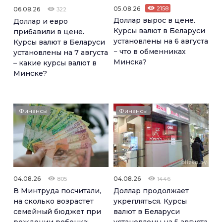
05.08.26
2158
06.08.26
322
Доллар вырос в цене.
Доллар и евро
Курсы валют в Беларуси
прибавили в цене.
установлены на 6 августа
Курсы валют в Беларуси
− что в обменниках
установлены на 7 августа
Минска?
– какие курсы валют в
Минске?
Финансы
Финансы
04.08.26
04.08.26
805
1446
В Минтруда посчитали,
Доллар продолжает
на сколько возрастет
укрепляться. Курсы
семейный бюджет при
валют в Беларуси
рождении ребенка:
установлены на 5 августа