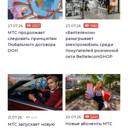
27.07.26
2527
23.07.26
7661
МТС продолжает
«Белтелеком»
следовать принципам
разыгрывает
Глобального договора
электромобиль среди
ООН
покупателей розничной
сети BeltelecomSHOP
Технологии
Технологии
20.07.26
2441
21.07.26
643
Новые абоненты МТС
МТС запускает новую