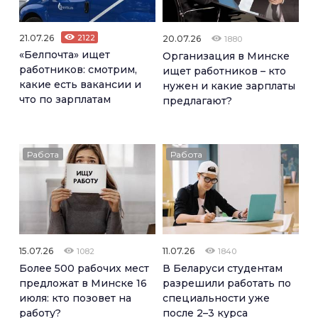
21.07.26
2122
20.07.26
1880
«Белпочта» ищет
Организация в Минске
работников: смотрим,
ищет работников – кто
какие есть вакансии и
нужен и какие зарплаты
что по зарплатам
предлагают?
Работа
Работа
15.07.26
11.07.26
1082
1840
Более 500 рабочих мест
В Беларуси студентам
предложат в Минске 16
разрешили работать по
июля: кто позовет на
специальности уже
работу?
после 2–3 курса