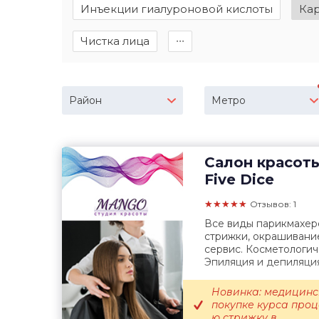
Инъекции гиалуроновой кислоты
Ка
Чистка лица
∙∙∙
Район
Метро
Салон красот
Five Dice
★★★★★
Отзывов: 1
Все виды парикмахер
стрижки, окрашивание 
сервис. Косметологич
Эпиляция и депиляция
Новинка: медицинс
покупке курса проц
ю стрижку в...