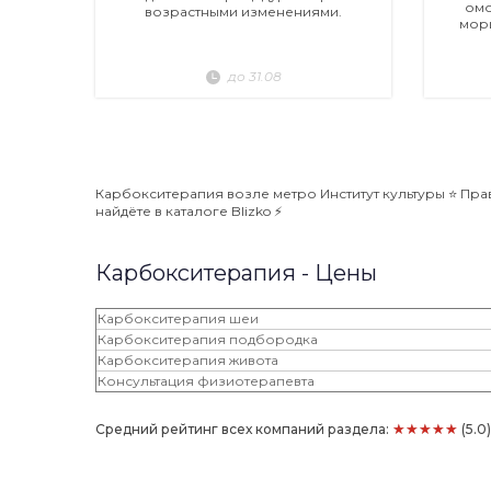
омо
возрастными изменениями.
мор
до 31.08
Карбокситерапия возле метро Институт культуры ⭐️ Пра
найдёте в каталоге Blizko ⚡️
Карбокситерапия - Цены
Карбокситерапия шеи
Карбокситерапия подбородка
Карбокситерапия живота
Консультация физиотерапевта
★★★★★
Средний рейтинг всех компаний раздела:
(5.0