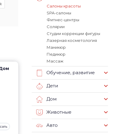
я
Салоны красоты
SPA-салоны
Фитнес-центры
Солярии
Студии коррекции фигуры
Лазерная косметология
Маникюр
Педикюр
Массаж
 Дом
Обучение, развитие
Дети
Дом
Животные
Авто
сать