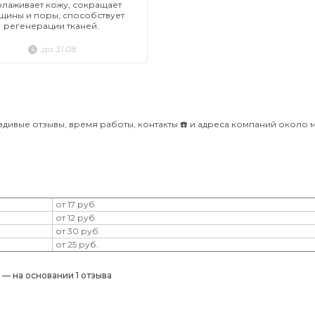
лаживает кожу, сокращает
щины и поры, способствует
регенерации тканей.
до 31.08
вдивые отзывы, время работы, контакты ☎️ и адреса компаний около 
от 17 руб.
от 12 руб.
от 30 руб.
от 25 руб.
) — на основании 1 отзыва