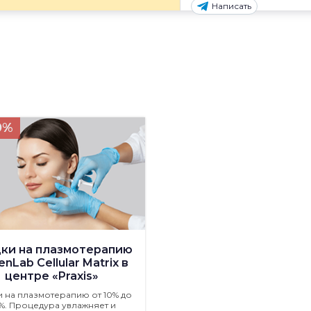
Написать
0%
ки на плазмотерапию
nLab Cellular Matrix в
центре «Praxis»
и на плазмотерапию от 10% до
%. Процедура увлажняет и