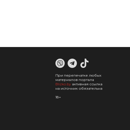
При перепечатке любых
материалов портала
Blizko.by
активная ссылка
на источник обязательна
18+