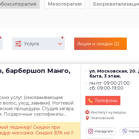
рбокситерапия
Мезотерапия
Биоревитализаци
Услуга
Акции и скидки (2)
ы, барбершоп
Манго,
ул. Московская, 20.
быта, 3 этаж.
пн-пт: 09:00-21:00
сб: 09:00-19:00
ских услуг (омолаживающие
Телефоны
волос, уход, завивки). Ногтевой
еские процедуры. Студия загара.
Институт культуры
. Подарочные сертификаты....
Чкаловский
кий педикюр! Скидки при
Instagram
Напи
едур массажа. Скидка 30% на 1-