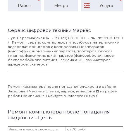
Район
Метро
Услуга
Сервис цифровой техники Маркес
ул. Первомайская 14
8 (029) 626-01-10
пн.-пт.: 9:00-17:00
Ремонт, сервис компьютеров и ноутбуков,материнских и
видеоплат, принтеров и копировальных аппаратов
(многофункциональных аппаратов), плоттеров, блоков
питания, факсимильных аппаратов (факсов), источников
бесперебойного питания, (замена АКБ), ламинаторов,
шредеров, сканеров.
Ремонт компьютера после попадания жидкости в районе
Захарова ⭐️ Честные отзывы, адреса, телефоны ☎️ и график
работы компаний вы найдёте в каталоге Blizko ⚡️
Ремонт компьютера после попадания
жидкости - Цены
Ремонт низкой сложности
от 70 руб.