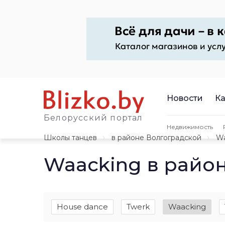
Новости
Ка
Белорусский портал
Недвижимость
Школы танцев
в районе Волгоградской
Wa
Waacking в райо
House dance
Twerk
Waacking