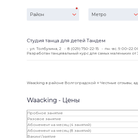
Район
Метро
Студия танца для детей Тандем
ул. Толбухина, 2
8 (029) 750-22-15
пн.-вс.:9:00–22:
Разработан танцевальный курс для самых маленьких от 3 
Waacking в районе Волгоградской ⭐️ Честные отзывы, ад
Waacking - Цены
Пробное занятие
Разовое занятие
Абонемент на месяц (4 занятий)
Абонемент на месяц (8 занятий)
Вакинг/заятие