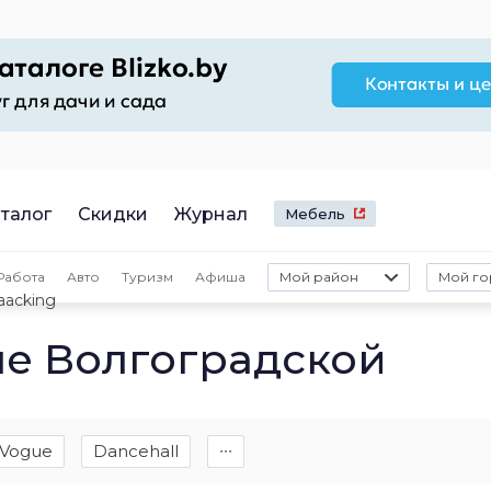
талог
Скидки
Журнал
Мебель
Работа
Авто
Туризм
Афиша
Мой район
Мой го
acking
не Волгоградской
Vogue
Dancehall
∙∙∙