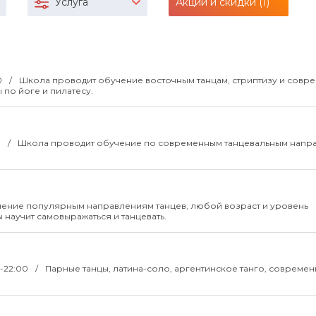
Услуга
Акции и скидки (1)
0
Школа проводит обучение восточным танцам, стриптизу и совр
по йоге и пилатесу.
0
Школа проводит обучение по современным танцевальным напр
ение популярным направлениям танцев, любой возраст и уровень
 научит самовыражаться и танцевать.
0-22:00
Парные танцы, латина-соло, аргентинское танго, совреме