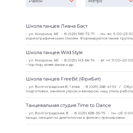
Район
Метро
Школа танцев Лиана Баст
ул. Кнорина, 6б
8 (029) 369-72-71
пн.-вс.:9:00–23:0
хореографическим стилям. Формируются также группы 
Школа танцев Wild Style
ул. Кнорина, 6б
8 (029) 143-66-74
вт.-чт.:11:00–20:0
– hip-hop, street dance и др.
Школа танцев FreeBit (ФриБит)
ул. Волгоградская 8, 1 этаж
8 (029) 268-41-92
Обуч
подготовки, занятия утром и вечером, наш стиль работы
Танцевальная студия Time to Dance
ул. Волгоградская, 8
8 (029) 638-35-75
пн.-сб.:9:0
танцы, лекции по диетологии и фитнес-тренировки.