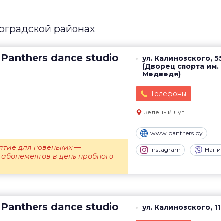
оградской районах
Panthers dance studio
ул. Калиновского, 5
(Дворец спорта им.
Медведя)
Телефоны
Зеленый Луг
www.panthers.by
ятие для новеньких —
Instagram
Напи
 абонементов в день пробного
Panthers dance studio
ул. Калиновского, 11