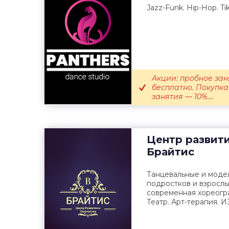
Jazz-Funk. Hip-Hop. Ti
Акции: пробное зан
бесплатно. Покупка
занятия — 10%....
Центр развити
Брайтис
Танцевальные и модел
подростков и взрослых
современная хореогр
Театр. Арт-терапия. ИЗ