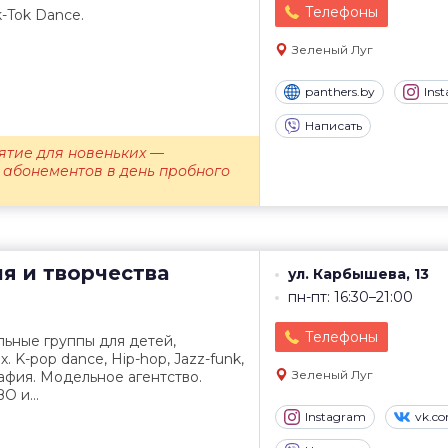
Телефоны
k-Tok Dance.
Зеленый Луг
panthers.by
Ins
Написать
ятие для новеньких —
 абонементов в день пробного
я и творчества
ул. Карбышева, 13
пн-пт: 16:30–21:00
Телефоны
ьные группы для детей,
. K-pop dance, Hip-hop, Jazz-funk,
Зеленый Луг
афия. Модельное агентство.
О и...
Instagram
vk.c