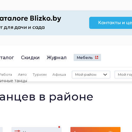
талог
Скидки
Журнал
Мебель
Работа
Авто
Туризм
Афиша
Мой район
Мой го
ичные танцы
анцев в районе