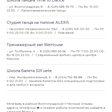
Школа танцев Time to Dance
ул. Волгоградская, 8
8 (029) 638-35-75
Пн-Вс: 10:00-
22:30
Латиноамериканские танцы
Студия танца на пилоне ALEXIS
проспект Независимости, 95к1
8 (029) 143-00-30
Пн-Пт:
9:00-23:00 Сб, Вс: 9:00-21:00
Pole dance
Тренажерный зал WeHouse
ул. Толбухина, 4
8 (029) 983-53-56
Пн-Пт: 7:00-23:00 Сб-
Вс: 8:00-22:00
Современный фитнес-центр в центре
Минска
Школа балета 32Fuete
пер. Инструментальный, 6
8 (044) 752-38-88
Пн-Вс:
9:00-21:00
Занятия балетом без специальной подготовки
и для любого возраста
Mind body в районе Волгоградской ⭐️ Честные отзывы,
адреса, телефоны ☎️ и график работы компаний вы найдёте в
каталоге Blizko ⚡️