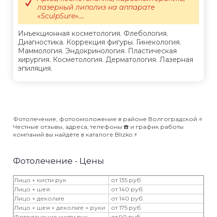
лазерный липолиз на аппарате
«SculpSure»....
Инъекционная косметология. Флебология.
Диагностика. Коррекция фигуры. Гинекология.
Маммология. Эндокринология. Пластическая
хирургия. Косметология. Дерматология. Лазерная
эпиляция.
Фотолечение, фотоомоложение в районе Волгоградской ⭐️
Честные отзывы, адреса, телефоны ☎️ и график работы
компаний вы найдёте в каталоге Blizko ⚡️
Фотолечение - Цены
Лицо + кисти рук
от 135 руб.
Лицо + шея
от 140 руб.
Лицо + декольте
от 140 руб.
Лицо + шея + декольте + руки
от 175 руб.
Фотолечение кисти рук
от 90 руб.