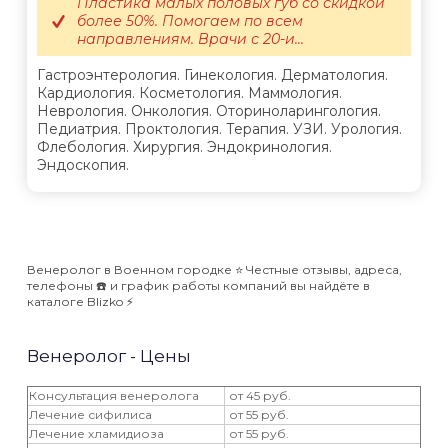
Пластика малых половых губ со скидкой
более 50%. Помогаем по всем
направлениям. Врачи с 20-и...
Гастроэнтерология. Гинекология. Дерматология.
Кардиология. Косметология. Маммология.
Неврология. Онкология. Оториноларингология.
Педиатрия. Проктология. Терапия. УЗИ. Урология.
Флебология. Хирургия. Эндокринология.
Эндоскопия.
Венеролог в Военном городке ⭐️ Честные отзывы, адреса,
телефоны ☎️ и график работы компаний вы найдёте в
каталоге Blizko ⚡️
Венеролог - Цены
Консультация венеролога
от 45 руб.
Лечение сифилиса
от 55 руб.
Лечение хламидиоза
от 55 руб.