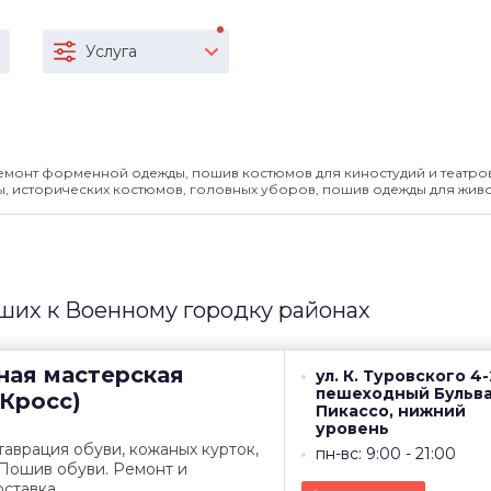
Услуга
емонт форменной одежды, пошив костюмов для киностудий и театров
, исторических костюмов, головных уборов, пошив одежды для живо
ших к Военному городку районах
ная мастерская
ул. К. Туровского 4-
пешеходный Бульв
йКросс)
Пикассо, нижний
уровень
таврация обуви, кожаных курток,
пн-вс: 9:00 - 21:00
 Пошив обуви. Ремонт и
ставка.