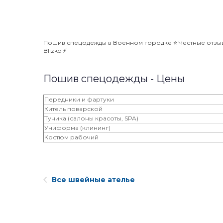
Пошив спецодежды в Военном городке ⭐️ Честные отзыв
Blizko ⚡️
Пошив спецодежды - Цены
Передники и фартуки
Китель поварской
Туника (салоны красоты, SPA)
Униформа (клининг)
Костюм рабочий
Все швейные ателье