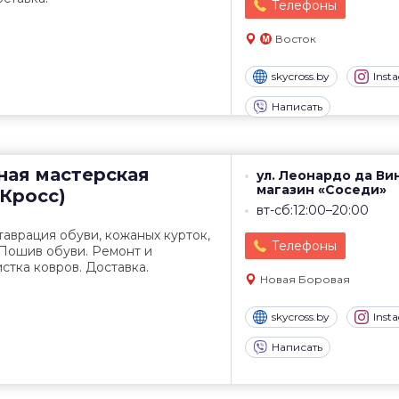
Телефоны
Восток
skycross.by
Inst
Написать
ная мастерская
ул. Леонардо да Вин
магазин «Соседи»
йКросс)
вт-сб:12:00–20:00
таврация обуви, кожаных курток,
Телефоны
 Пошив обуви. Ремонт и
стка ковров. Доставка.
Новая Боровая
skycross.by
Inst
Написать