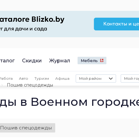
талог
Скидки
Журнал
Мебель
Работа
Авто
Туризм
Афиша
Мой район
Мой го
Пошив спецодежды
ды в Военном городк
Пошив спецодежды