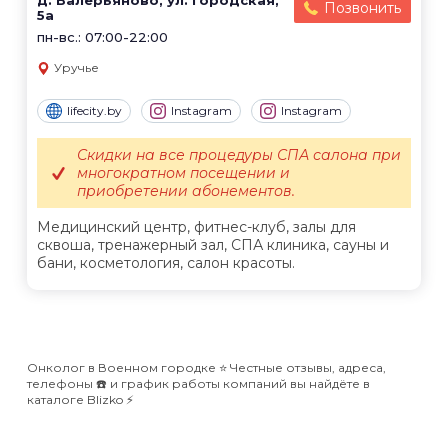
д. Валерьяново, ул. Городская,
Позвонить
5а
пн-вс.: 07:00-22:00
Уручье
lifecity.by
Instagram
Instagram
Скидки на все процедуры СПА салона при
многократном посещении и
приобретении абонементов.
Медицинский центр, фитнес-клуб, залы для
сквоша, тренажерный зал, СПА клиника, сауны и
бани, косметология, салон красоты.
Онколог в Военном городке ⭐️ Честные отзывы, адреса,
телефоны ☎️ и график работы компаний вы найдёте в
каталоге Blizko ⚡️