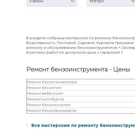
Район
Метро
В разделе собраны мастерские по ремонту бензоинстру
Водолажского, Почтовой, Садовой, Курсанта Гвишиани 
ремонту и обслуживанию бензоинструментов ⚡️ Своевр
Комплекс работ по доступной цене с гарантией ⚡️
Ремонт бензоинструмента - Цены
Ремонт бензогенератора
Ремонт бензопил
Ремонт виброплит
Ремонт мотобуров
Ремонт бензокосилки
Ремонт бензотриммеров
Все мастерские по ремонту бензоинструм