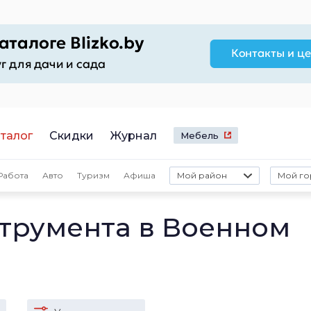
талог
Скидки
Журнал
Мебель
Работа
Авто
Туризм
Афиша
Мой район
Мой го
трумента в Военном