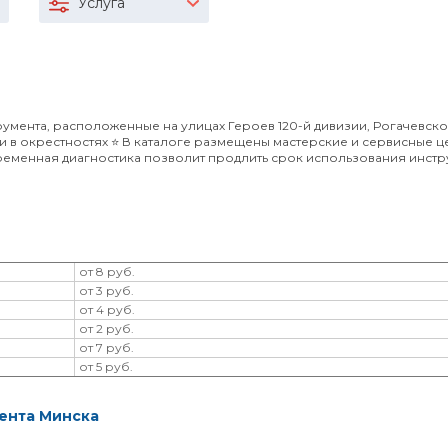
Услуга
мента, расположенные на улицах Героев 120-й дивизии, Рогачевско
и в окрестностях ⭐️ В каталоге размещены мастерские и сервисные ц
еменная диагностика позволит продлить срок использования инстру
от 8 руб.
от 3 руб.
от 4 руб.
от 2 руб.
от 7 руб.
от 5 руб.
ента Минска