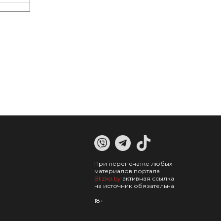
При перепечатке любых
материалов портала
Blizko.by
активная ссылка
на источник обязательна
18+