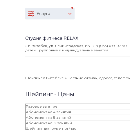
Услуга
Студия фитнеса RELAX
г. Витебск, ул. Ленинградская, 88
8 (033) 699-07-90
детей. Групповые и индивидуальные занятия.
Шейпинг в Витебске ⭐️ Честные отзывы, адреса, телефоны
Шейпинг - Цены
Разовое занятие
Абонемент на 4 занятия
Абонемент на 8 занятий
Абонемент на 12 занятий
Шейпинг для рук и ног/час