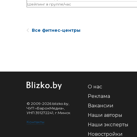
Шейпинг в группе/час
Все фитнес-центры
О нас
Реклама
© 2009-2026 blizko.by,
Вакансии
ЧУП «БарокМедиа»,
УНП 391272241, г.Минск
Наши авторы
Контакты
Наши эксперты
Новостройки