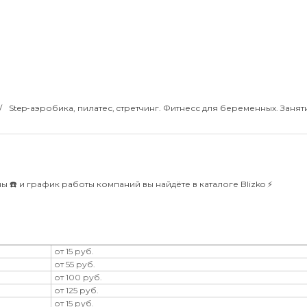
Step-аэробика, пилатес, cтретчинг. Фитнесс для беременных. Занят
 ☎️ и график работы компаний вы найдёте в каталоге Blizko ⚡️
от 15 руб.
от 55 руб.
от 100 руб.
от 125 руб.
от 15 руб.