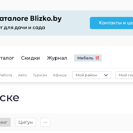
талог
Скидки
Журнал
Мебель
Работа
Авто
Туризм
Афиша
Мой район
Мой го
ске
инг
Цигун
∙∙∙