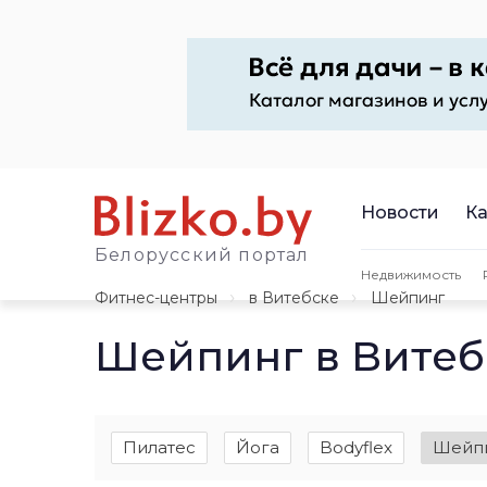
Новости
Ка
Белорусский портал
Недвижимость
Фитнес-центры
в Витебске
Шейпинг
Шейпинг в Витеб
Пилатес
Йога
Bodyflex
Шейп