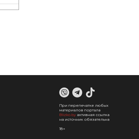
При перепечатке любых
материалов портала
Blizko.by
активная ссылка
на источник обязательна
18+