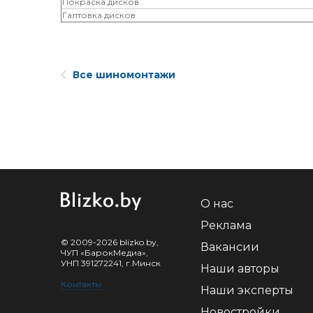
Покраска дисков
Галтовка дисков
Все шиномонтажи
О нас
Реклама
© 2009-2026 blizko.by,
Вакансии
ЧУП «БарокМедиа»,
УНП 391272241, г.Минск
Наши авторы
Контакты
Наши эксперты
Новостройки