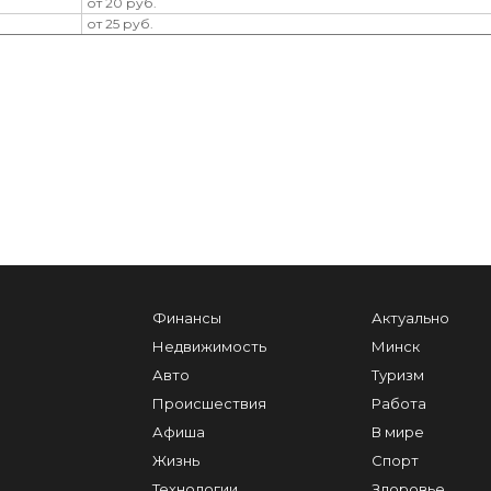
от 20 руб.
от 25 руб.
Финансы
Актуально
Недвижимость
Минск
Авто
Туризм
Происшествия
Работа
Афиша
В мире
Жизнь
Спорт
Технологии
Здоровье