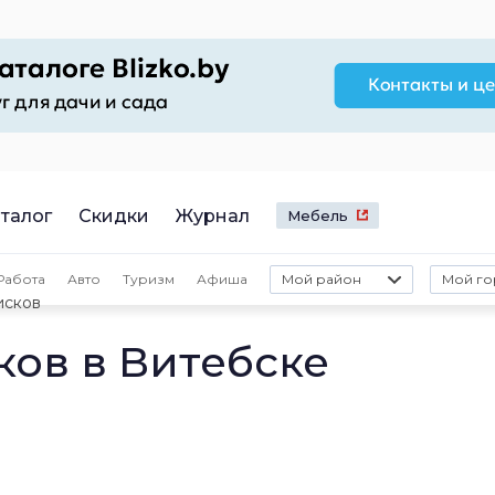
талог
Скидки
Журнал
Мебель
Работа
Авто
Туризм
Афиша
Мой район
Мой го
исков
ков в Витебске