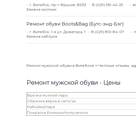
г. Витебск, пр-т Фрунзе, 81/33
8 (029) 519-44-25
в
Замена молнии
Ремонт обуви Boots&Bag (Бутс-энд-Бэг)
г. Витебск, 1-я ул. Доватора, 1
8 (029) 810-84-07
п
Замена каблука
Ремонт мужской обуви в Витебске ⭐️ Честные отзывы, адр
Ремонт мужской обуви - Цены
Врезка молний пара
Обрезка верха в сапогах
Набойки/пара
Покраска ботинки/полусапоги