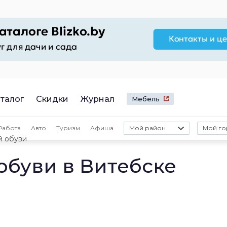
талог
Скидки
Журнал
Мебель
Работа
Авто
Туризм
Афиша
Мой район
Мой го
й обуви
обуви в Витебске