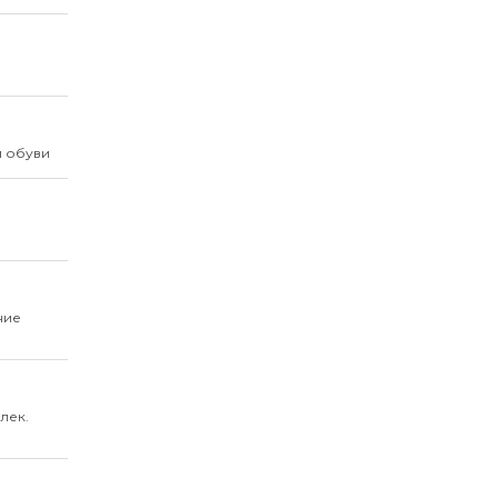
й обуви
ние
лек.