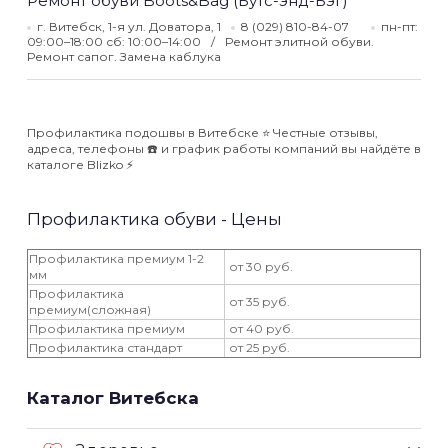
Ремонт обуви Boots&Bag (Бутс-энд-Бэг)
г. Витебск, 1-я ул. Доватора, 1
8 (029) 810-84-07
пн-пт:
09:00–18:00 сб: 10:00–14:00
Ремонт элитной обуви.
Ремонт сапог. Замена каблука
Профилактика подошвы в Витебске ⭐️ Честные отзывы,
адреса, телефоны ☎️ и график работы компаний вы найдёте в
каталоге Blizko ⚡️
Профилактика обуви - Цены
Профилактика премиум 1-2
от 30 руб.
мм
Профилактика
от 35 руб.
премиум(сложная)
Профилактика премиум
от 40 руб.
Профилактика стандарт
от 25 руб.
Каталог Витебска