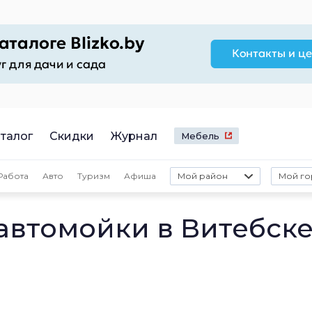
талог
Скидки
Журнал
Мебель
Работа
Авто
Туризм
Афиша
Мой район
Мой го
автомойки в Витебск