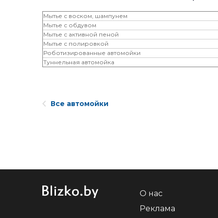
Мытье с воском, шампунем
Мытье с обдувом
Мытье с активной пеной
Мытье с полировкой
Роботизированные автомойки
Туннельная автомойка
Все автомойки
О нас
Реклама