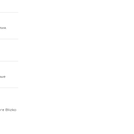
тия.
ные
ге Blizko