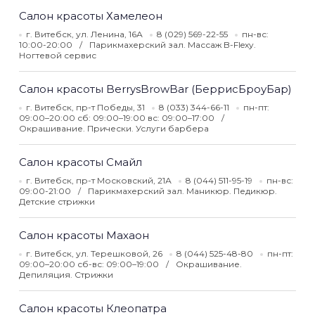
Салон красоты Хамелеон
г. Витебск, ул. Ленина, 16А
8 (029) 569-22-55
пн-вс:
10:00-20:00
Парикмахерский зал. Массаж B-Flexy.
Ногтевой сервис
Салон красоты BerrysBrowBar (БеррисБроуБар)
г. Витебск, пр-т Победы, 31
8 (033) 344-66-11
пн-пт:
09:00–20:00 сб: 09:00–19:00 вс: 09:00–17:00
Окрашивание. Прически. Услуги барбера
Салон красоты Смайл
г. Витебск, пр-т Московский, 21А
8 (044) 511-95-19
пн-вс:
09:00-21:00
Парикмахерский зал. Маникюр. Педикюр.
Детские стрижки
Салон красоты Махаон
г. Витебск, ул. Терешковой, 26
8 (044) 525-48-80
пн-пт:
09:00–20:00 сб-вс: 09:00–19:00
Окрашивание.
Депиляция. Стрижки
Салон красоты Клеопатра