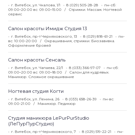
г. Витебск, ул. Чкалова, 1/1
8 (029) 505-28-28
пн-сб:
09:00–20:00 вс: 09:00–15:00
Стрижки. Массаж. Ногтевой
сервис
Салон красоты Имидж Студия 13
г. Витебск, пр-т Черняховского, 13
8 (029) 818-61-21
пн-
вс: 10:00-20:00
Окрашивания, стрижки. Биозавивка.
Оформление бровей
Салон красоты Сенсаль
г. Витебск, ул. Чапаева, 22/1
8 (033) 366-97-07
пн-сб:
09:00–20:00 вс: 09:00–18:00
Салон для кудрявых.
Маникюр. Сложное окрашивание
Ногтевая студия Когти
г. Витебск, ул. Ленина, 26
8 (033) 658-26-39
пн-вс:
09:00-21:00
Маникюр. Педикюр
Студия маникюра LePurPurStudio
(ЛеПурПурСтудио)
г. Витебск, пр-т Черняховского, 7
8 (029) 519-22-21
пн-