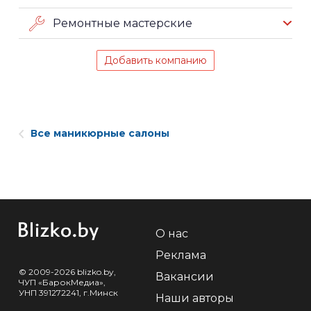
Ремонтные мастерские
Добавить компанию
Все маникюрные салоны
О нас
Реклама
© 2009-2026 blizko.by,
Вакансии
ЧУП «БарокМедиа»,
УНП 391272241, г.Минск
Наши авторы