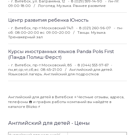
г. Витебск, ул. Баграмяна, 12
8 (029) 599-14-90
пн-пт:
09:00-18:00
Логопед. Музыка. Раннее развитие
Центр развития ребенка Юность
г. Витебск, пр-т Московский 74/1
8 (021) 260-96-07
пн-
сб: 08:00–20:00 вс: 09:00–20:00
Танцы. Музыка.
Тренажерный зал
Курсы иностранных языков Panda Polis First
(Панда Полиш Ферст)
г. Витебск, пр-т Московский, 85
8 (044) 553-97-67
пн,вт,ср,чт,сб,вс: 08:45–21:00
Английский для детей.
Языковой лагерь. Английский для подростков
Английский для детей в Витебске ⭐️ Честные отзывы, адреса,
телефоны ☎️ и график работы компаний вы найдёте в
каталоге Blizko ⚡️
Английский для детей - Цены
Английский для малышей/